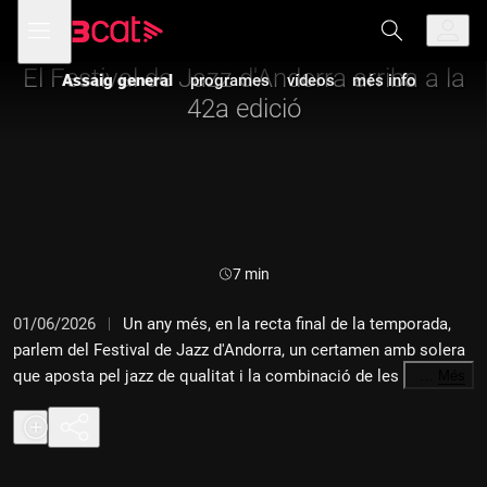
Anar
Anar
Obre
menú
Assaig general
a
al
de
la
contingut
navegació
navegació
El Festival de Jazz d'Andorra arriba a la
Assaig general
programes
vídeos
més info
principal
42a edició
Durada:
7 min
01/06/2026
Un any més, en la recta final de la temporada,
parlem del Festival de Jazz d'Andorra, un certamen amb solera
que aposta pel jazz de qualitat i la combinació de les
…
Més
propostes internacionals i les més properes. Entre els dies 2 i
9 de juliol, Escaldes-Engordany concentrarà un cartell que ja és
cita de referència per als amants i seguidors d'aquest àmbit
musical. Valentí Costa, conseller de Cultura d'Escaldes-