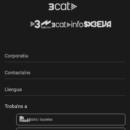
Corporatiu
Contacta'ns
Llengua
Troba'ns a
Mòbils i tauletes