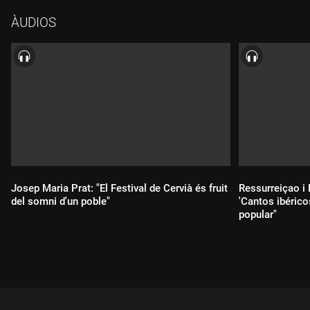
Engordany, ens ha fet unes pinzellades sobre la iniciativa, un
ÀUDIOS
festival que, en les seves paraules, ja té una personalitat
pròpia.
Josep Maria Prat: "El Festival de Cervià és fruit
Ressurreiçao i
del somni d'un poble"
'Cantos ibérico
popular"
Durada:
Durada: