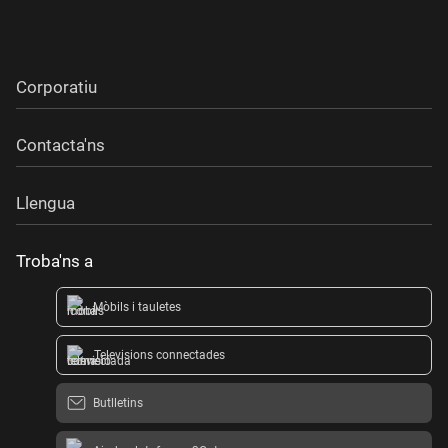
Corporatiu
Contacta'ns
Llengua
Troba'ns a
Mòbils i tauletes
Televisions connectades
Butlletins