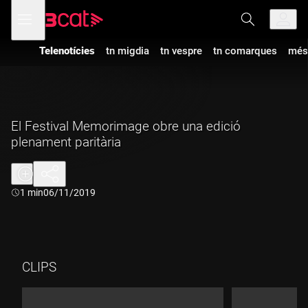
Anar
Anar
Obre
menú
a
al
de
la
contingut
navegació
navegació
Telenotícies
tn migdia
tn vespre
tn comarques
més
principal
El Festival Memorimage obre una edició
plenament paritària
Durada:
1 min
06/11/2019
CLIPS