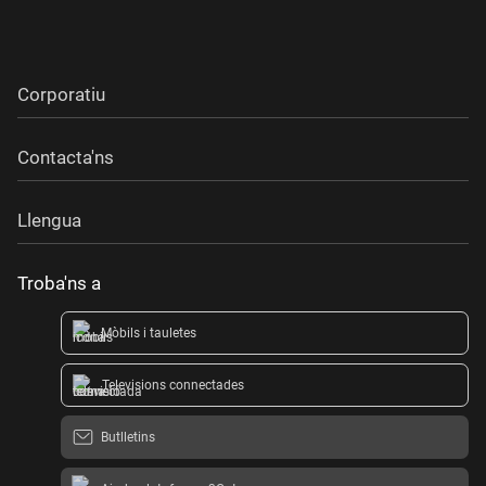
Corporatiu
Contacta'ns
Llengua
Troba'ns a
Mòbils i tauletes
Televisions connectades
Butlletins