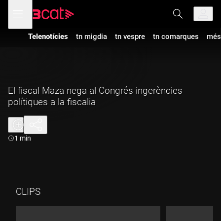
Anar
Anar
Obre
menú
a
al
de
la
contingut
navegació
navegació
Telenotícies
tn migdia
tn vespre
tn comarques
més
principal
El fiscal Maza nega al Congrés ingerències
polítiques a la fiscalia
Durada:
1 min
CLIPS