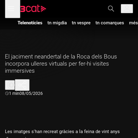
Anar
Anar
Obre
menú
a
al
de
la
contingut
navegació
navegació
Telenotícies
tn migdia
tn vespre
tn comarques
més
principal
El jaciment neandertal de la Roca dels Bous
incorpora ulleres virtuals per fer-hi visites
immersives
Durada:
1 min
08/05/2026
Les imatges s'han recreat gràcies a la feina de vint anys