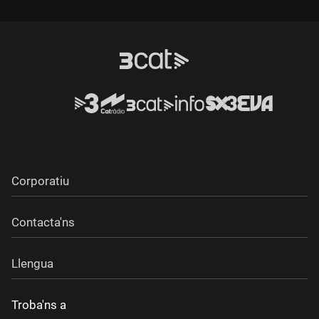
Durada:
Corporatiu
Contacta'ns
Llengua
Troba'ns a