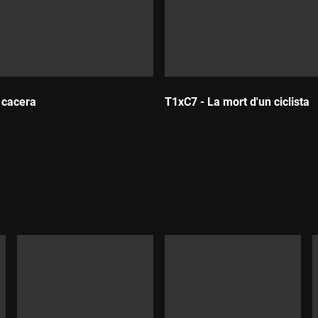
 cacera
T1xC7 - La mort d'un ciclista
:
Durada: