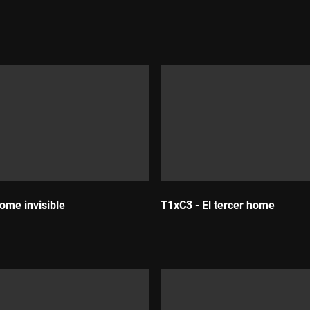
ome invisible
T1xC3 - El tercer home
:
Durada: