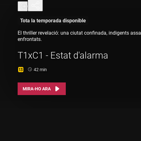
Tota la temporada disponible
El thriller revelació: una ciutat confinada, indigents ass
enfrontats.
T1xC1 - Estat d'alarma
Durada:
42 min
MIRA-HO ARA