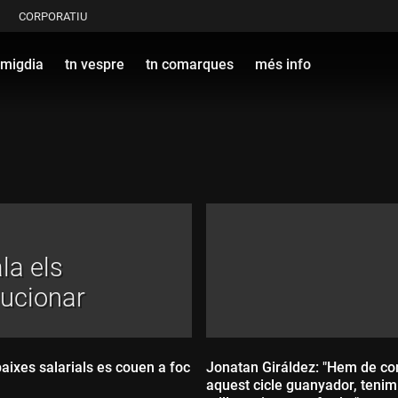
CORPORATIU
 migdia
tn vespre
tn comarques
més info
la els
lucionar
aixes salarials es couen a foc
Jonatan Giráldez: "Hem de co
aquest cicle guanyador, tenim