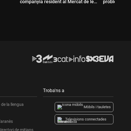
companyia resident al Mercat de les
problemes am
Flors
Durada:
Durada:
Troba'ns a
de la llengua
Mòbils i tauletes
Televisions connectades
l'aranès
Directori de mitjans