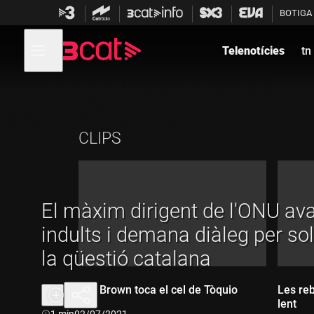
Anar
Anar
BOTIGA
a
al
la
contingut
Obre
navegació
menú
Telenotícies
tn
de
principal
navegació
CLIPS
El màxim dirigent de l'ONU ava
indults i demana diàleg per so
la qüestió catalana
Sky Brown toca el cel de Tòquio
Les reb
lent
Durada:
1 min
02/07/2021