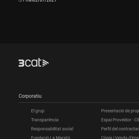
Durada:
Dur
Corporatiu
El grup
Presentació de proj
Transparència
Espai Proveïdor - Cl
Responsabilitat social
Perfil del contracta
Fundació La Marató
Còpia i Venda d'im