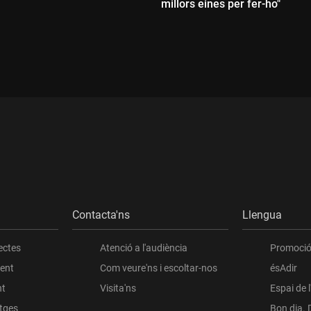
millors eines per fer-ho"
ada:
Durada:
Contacta'ns
Llengua
ectes
Atenció a l'audiència
Promoció 
ient
Com veure'ns i escoltar-nos
ésAdir
nt
Visita'ns
Espai de 
atges
Bon dia. 