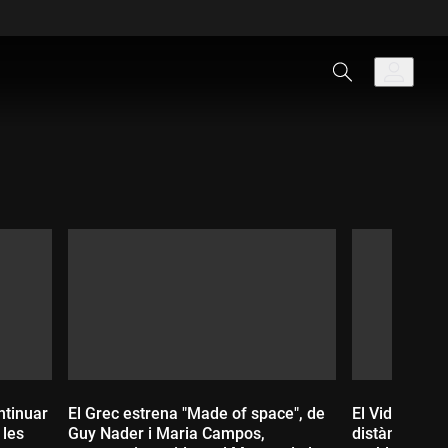
ntinuar
El Grec estrena "Made of space", de
El Vida Festi
 les
Guy Nader i Maria Campos,
distàncies, 