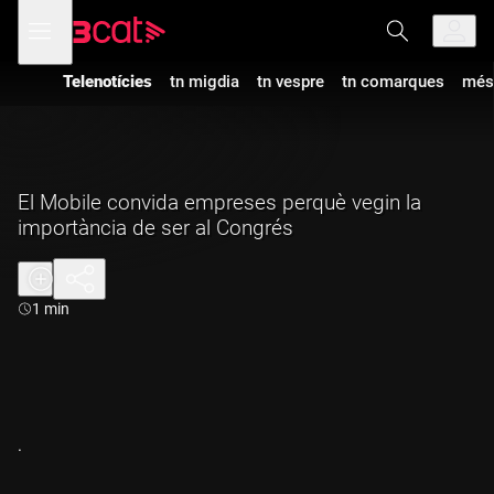
Anar
Anar
Obre
menú
a
al
de
la
contingut
navegació
navegació
Telenotícies
tn migdia
tn vespre
tn comarques
més
principal
El Mobile convida empreses perquè vegin la
importància de ser al Congrés
Durada:
1 min
.