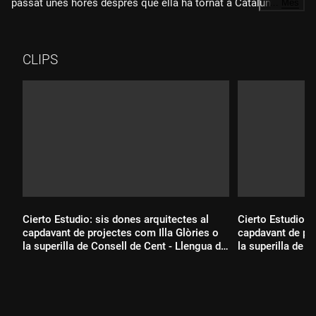
passat unes hores després que ella ha tornat a Catalunya amb
…
Més
cotxe. Ponsatí ha estat requerida per un mosso d'esquadra
davant de la plaça de la Catedral i li ha demanat la
documentació. Posteriorment, l'ha comminat a seguir-lo.
CLIPS
Finalment ha acabat marxant al vehicle policial junt amb el
seu advocat.
Cierto Estudio: sis dones arquitectes al
Cierto Estudio: 
capdavant de projectes com Illa Glòries o
capdavant de pro
la superilla de Consell de Cent - Llengua de
la superilla de C
signes
Durada:
Durada: