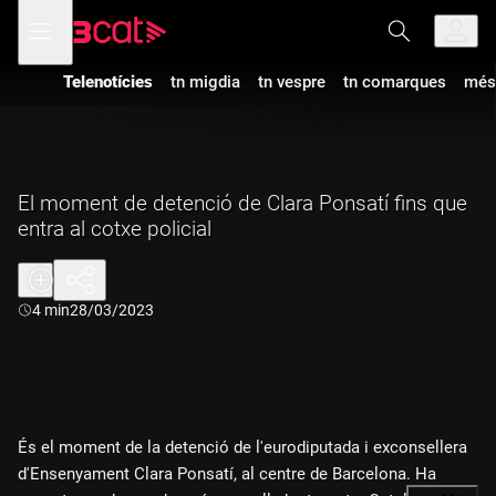
Anar
Anar
Obre
menú
a
al
de
la
contingut
navegació
navegació
Telenotícies
tn migdia
tn vespre
tn comarques
més
principal
El moment de detenció de Clara Ponsatí fins que
entra al cotxe policial
Durada:
4 min
28/03/2023
És el moment de la detenció de l'eurodiputada i exconsellera
d'Ensenyament Clara Ponsatí, al centre de Barcelona. Ha