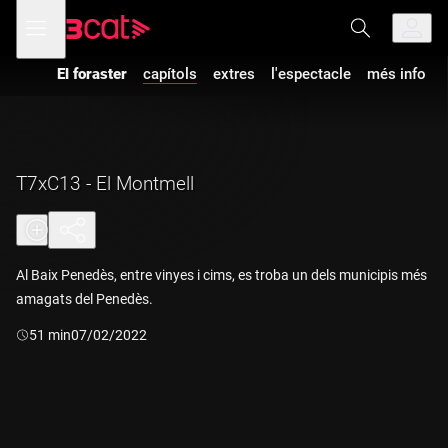
Anar
Anar
Obre
menú
a
al
de
la
contingut
navegació
navegació
El foraster
capítols
extres
l'espectacle
més info
principal
T7xC13 - El Montmell
Al Baix Penedès, entre vinyes i cims, es troba un dels municipis més
amagats del Penedès.
Durada:
51 min
07/02/2022