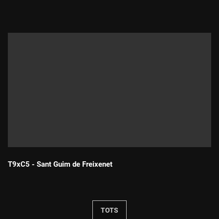
T9xC5 - Sant Guim de Freixenet
Durada:
TOTS