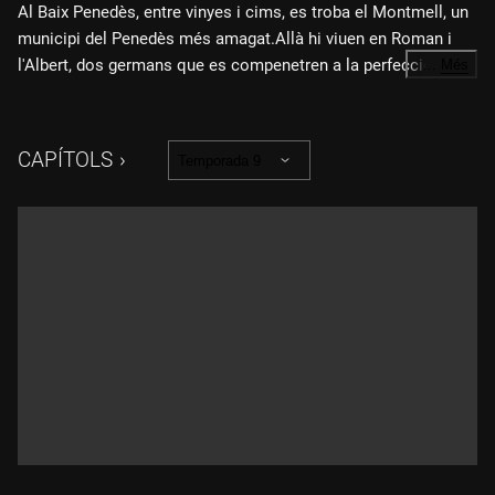
Al Baix Penedès, entre vinyes i cims, es troba el Montmell, un
municipi del Penedès més amagat.Allà hi viuen en Roman i
l'Albert, dos germans que es compenetren a la perfecció,
…
Més
perquè un no parla i l'altre no calla; en Jaume, un pagès
orgullós d'haver arrabassat sis vegades el concurs del millor
calçot als seus veïns de l'Alt Camp; i la Patrícia, especialista
CAPÍTOLS
Temporada 9
en teràpia de parella que en aquest poble hi té una autèntica
feinada, com ho demostra la relació entre en Manuel i en
Ricard. A més, en Quim descobrirà el poble abandonat de
Marmellar a través dels ulls emocionats de la Carmeta, que hi
va néixer i créixer. I amb l'Adrià i la seva colla descobrirà un
dels racons més desconeguts i espectaculars de la Serra del
Montmell. Tot això en un poble on la Lucía cria i cuida el seu
ramat d'alpaques vingudes del Perú, i en Pau, un nen que amb
només 11 anys, somia amb guanyar algun dia el Premi Nobel
de Física. I per acabar, el tast de vins organitzat pel Gerard
deixarà constància del gran maridatge que hi ha entre el vi, la
terra i la gent d'El Montmell.