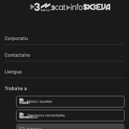
Corporatiu
Contacta'ns
Llengua
Troba'ns a
Mòbils i tauletes
Televisions connectades