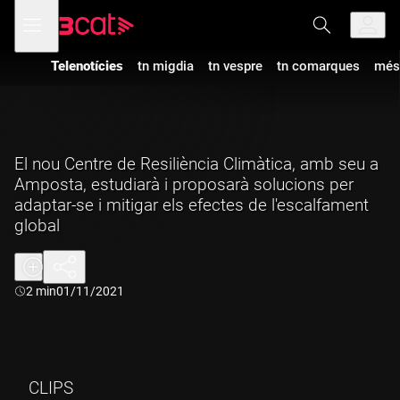
Anar
Anar
Obre
menú
a
al
de
la
contingut
navegació
navegació
Telenotícies
tn migdia
tn vespre
tn comarques
més
principal
El nou Centre de Resiliència Climàtica, amb seu a
Amposta, estudiarà i proposarà solucions per
adaptar-se i mitigar els efectes de l'escalfament
global
Durada:
2 min
01/11/2021
CLIPS