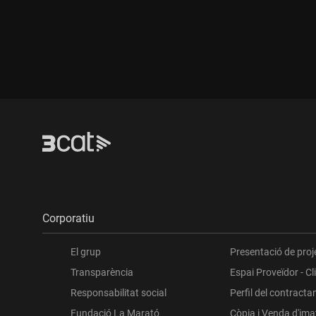
Corporatiu
El grup
Presentació de proj
Transparència
Espai Proveïdor - Cl
Responsabilitat social
Perfil del contracta
Fundació La Marató
Còpia i Venda d'im