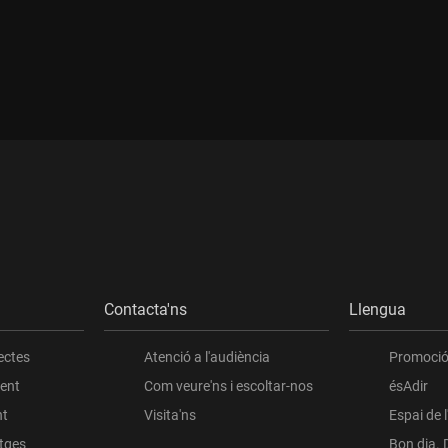
Durada:
Contacta'ns
Llengua
ectes
Atenció a l'audiència
Promoció 
ient
Com veure'ns i escoltar-nos
ésAdir
nt
Visita'ns
Espai de 
atges
Bon dia. 