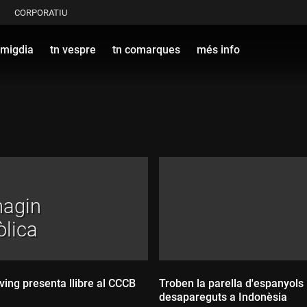
CORPORATIU
 migdia
tn vespre
tn comarques
més info
hagin
òlica
ving presenta llibre al CCCB
Troben la parella d'espanyols
desapareguts a Indonèsia
ada: