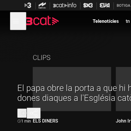
Anar
Anar
BOTIGA
a
al
la
contingut
Obre
navegació
menú
Telenotícies
tn
de
principal
navegació
CLIPS
El papa obre la porta a que hi 
dones diaques a l'Església cat
ELS DINERS
John Ir
Durada:
1 min
Durada:
Dur