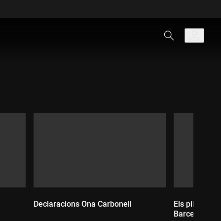
Declaracions Ona Carbonell
Els pilots arr
Barcelona-Ca
Durada: