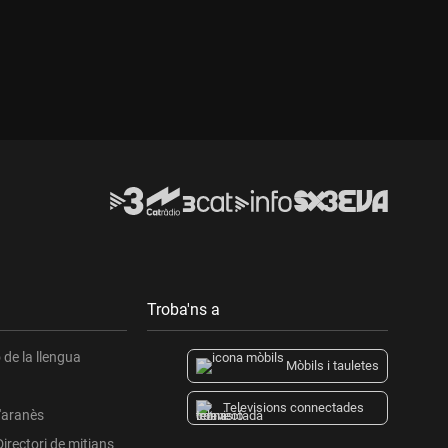
Durada:
Troba'ns a
de la llengua
Mòbils i tauletes
Televisions connectades
l'aranès
Directori de mitjans