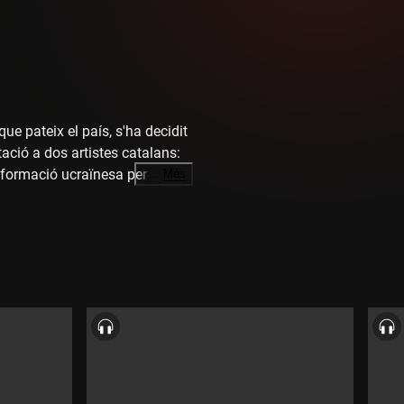
que pateix el país, s'ha decidit
ació a dos artistes catalans:
formació ucraïnesa per oferir
…
Més
r a piano núm. 21 i la Simfonia
b Ignasi Cambra.