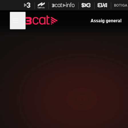
Anar
Anar
BOTIGA
a
al
la
contingut
Obre
navegació
menú
Assaig general
de
principal
navegació