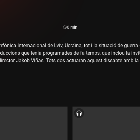
Durada:
6 min
fònica Internacional de Lviv, Ucraïna, tot i la situació de guerra 
oduccions que tenia programades de fa temps, que inclou la invit
 director Jakob Viñas. Tots dos actuaran aquest dissabte amb la 
b l'oïda, escoltar amb la vista", on hi interpretaran el Concert pe
ozart, a més a més d'obres de Miroslav Skoryk. N'hem parlat am