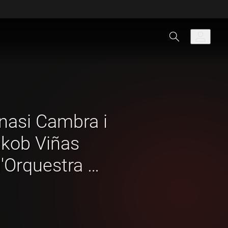
gnasi Cambra i
akob Viñas
'Orquestra de
na