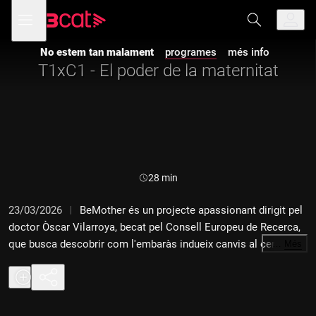
Anar
Anar
Obre
menú
a
al
de
la
contingut
navegació
navegació
No estem tan malament
programes
més info
principal
T1xC1 - El poder de la maternitat
Durada:
28 min
23/03/2026
BeMother és un projecte apassionant dirigit pel
doctor Òscar Vilarroya, becat pel Consell Europeu de Recerca,
que busca descobrir com l'embaràs indueix canvis al cervell i
…
Més
com aquests canvis poden afavorir la maternitat. També
conversem sobre maternitat amb la psicòloga Elena Crespi.