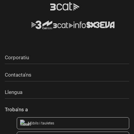
Corporatiu
Contacta'ns
Llengua
Troba'ns a
Mòbils i tauletes