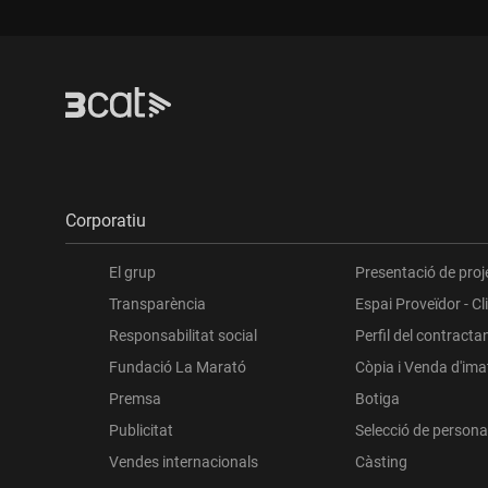
Corporatiu
El grup
Presentació de proj
Transparència
Espai Proveïdor - Cl
Responsabilitat social
Perfil del contracta
Fundació La Marató
Còpia i Venda d'im
Premsa
Botiga
Publicitat
Selecció de persona
Vendes internacionals
Càsting