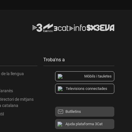
Troba'ns a
de la llengua
Mòbils i tauletes
Televisions connectades
l'aranès
Directori de mitjans
a catalana
Butlletins
til
Ajuda plataforma 3Cat