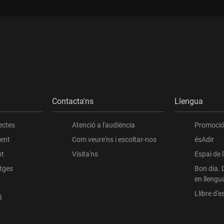
Contacta'ns
Llengua
ectes
Atenció a l'audiència
Promoció 
ient
Com veure'ns i escoltar-nos
ésAdir
nt
Visita'ns
Espai de 
atges
Bon dia. 
en llengu
Llibre d'es
l