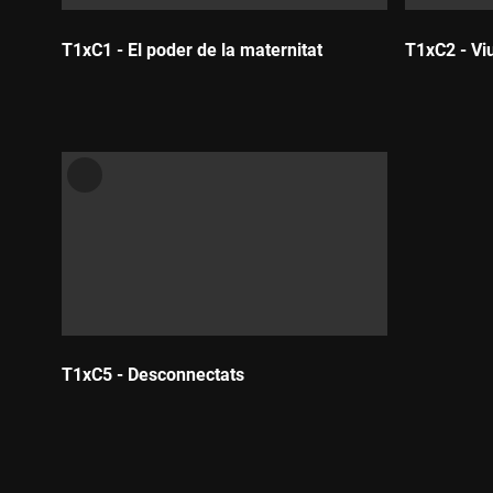
T1xC1 - El poder de la maternitat
T1xC2 - Vi
Durada:
Durada:
T1xC5 - Desconnectats
Durada: