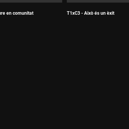
ure en comunitat
T1xC3 - Això és un èxit
Durada: