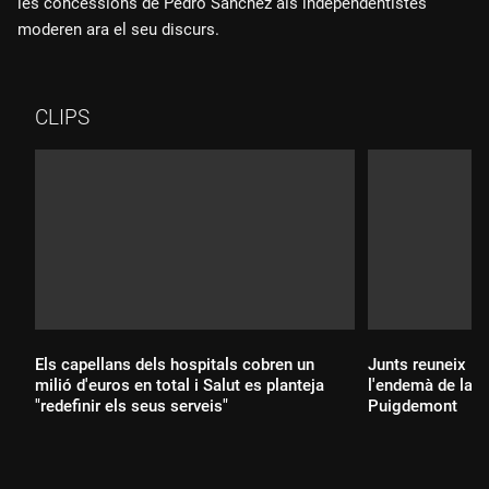
les concessions de Pedro Sánchez als independentistes
moderen ara el seu discurs.
CLIPS
Els capellans dels hospitals cobren un
Junts reuneix l'
milió d'euros en total i Salut es planteja
l'endemà de la re
"redefinir els seus serveis"
Puigdemont