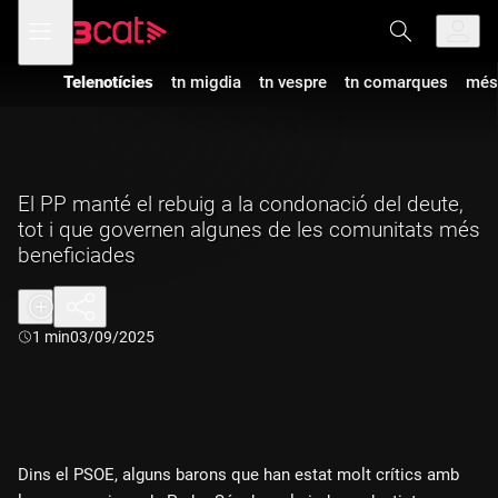
Anar
Anar
Obre
menú
a
al
de
la
contingut
navegació
navegació
Telenotícies
tn migdia
tn vespre
tn comarques
més
principal
El PP manté el rebuig a la condonació del deute,
tot i que governen algunes de les comunitats més
beneficiades
Durada:
1 min
03/09/2025
Dins el PSOE, alguns barons que han estat molt crítics amb