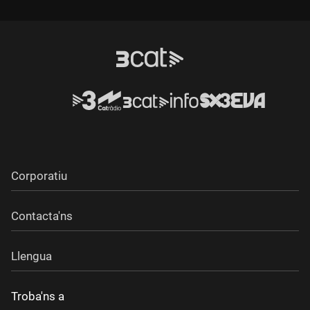
Durada:
Durada:
Corporatiu
Contacta'ns
Llengua
Troba'ns a