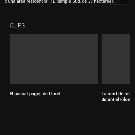
d'una àrea residencial, l'Eixample Sud, de 37 hectàrees, que
…
Més
ampliaria la ciutat des de l'avinguda 11 de Setembre cap als
horts del Parc Agrari i l'aeroport. S'hi volen fer pisos, la meitat
de protecció oficial, però els ecologistes no ho veuen clar.
CLIPS
El passat pagès de Lloret
La mort de més d
durant el Filome
Durada:
Durada: