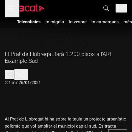
Anar
Anar
Obre
menú
a
al
de
la
contingut
navegació
navegació
Telenotícies
tn migdia
tn vespre
tn comarques
més
principal
El Prat de Llobregat farà 1.200 pisos a l'ARE
Eixample Sud
Durada:
1 min
26/01/2021
Al Prat de Llobregat hi ha sobre la taula un projecte urbanístic
polèmic que vol ampliar el municipi cap al sud. Es tracta