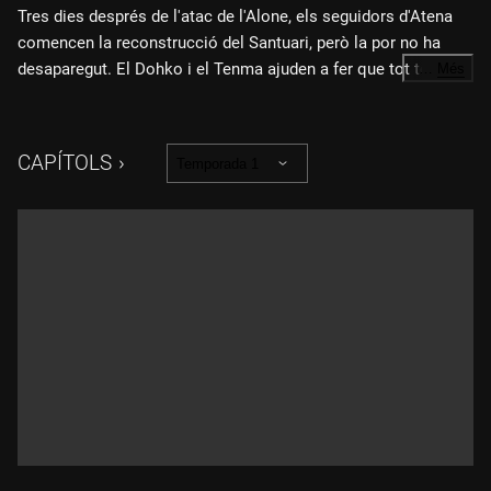
Tres dies després de l'atac de l'Alone, els seguidors d'Atena
comencen la reconstrucció del Santuari, però la por no ha
desaparegut. El Dohko i el Tenma ajuden a fer que tot torni a
…
Més
la normalitat, però al jove Pegàs encara li costa de pair que
l'Alone hagi pogut cometre totes aquestes atrocitats. La
tranquil·litat s'acaba aviat al Santuari perquè la Pandora ha
CAPÍTOLS
Temporada 1
enviat espectres a assassinar el Pegàs.