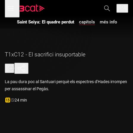
Anar
Anar
Obre
menú
a
al
de
la
contingut
navegació
navegació
Saint Seiya: El quadre perdut
capítols
més info
principal
T1xC12 - El sacrifici insuportable
La pau dura poc al Santuari perquè els espectres d'Hades irrompen
per assassinar el Pegàs.
Durada:
24 min