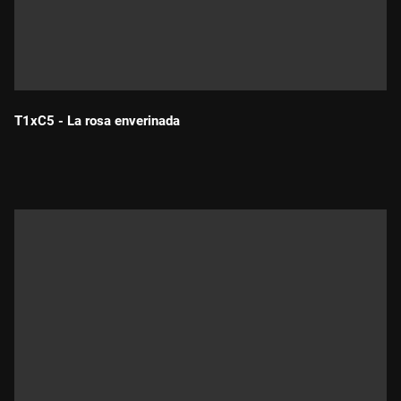
T1xC5 - La rosa enverinada
Durada: