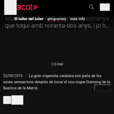
Anar
Anar
Obre
menú
El taller del lutier
a
al
de
la
contingut
navegació
navegació
Montserrat Torrent: "Tothom s'estranya
El taller del lutier
programes
més info
principal
que toqui amb noranta-dos anys, i jo ho
trobo molt natural"
Durada:
3 min
22/09/2018
La gran organista catalana ens parla de les
seves sensacions després de tocar el nou orgue Grenzing de la
Basílica de la Mercè.
…
Més
Foto: Quim Roser