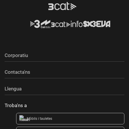
Corporatiu
Contacta'ns
Llengua
Troba'ns a
Mòbils i tauletes