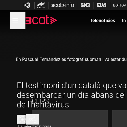
Anar
Anar
BOTIGA
a
al
la
contingut
Obre
navegació
menú
Telenotícies
tn
de
principal
navegació
En Pascual Fernández és fotògraf submarí i va estar dura
El testimoni d'un català que va
desembarcar un dia abans del
CLIPS
de l'hantavirus
Durada:
1 min
07/05/2026