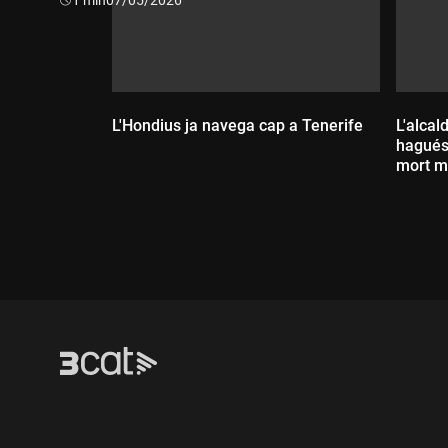
L'Hondius ja navega cap a Tenerife
L'alcal
hagués
mort m
Durada:
Dur