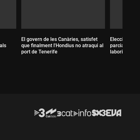
El govern de les Canàries, satisfet
Eleccions a Es
als
que finalment l'Hondius no atraqui al
parcials a An
port de Tenerife
laboristes d
tenir una dav
Durada:
Durada: