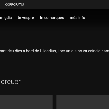
CORPORATIU
 migdia
tn vespre
tn comarques
més info
nt deu dies a bord de l'Hondius, i per un dia no va coincidir amb
 creuer