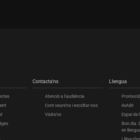
Contacta'ns
Llengua
ectes
Atenció a l'audiència
Promoció 
ient
Com veure'ns i escoltar-nos
ésAdir
nt
Visita'ns
Espai de 
atges
Bon dia. 
en llengu
Llibre d'es