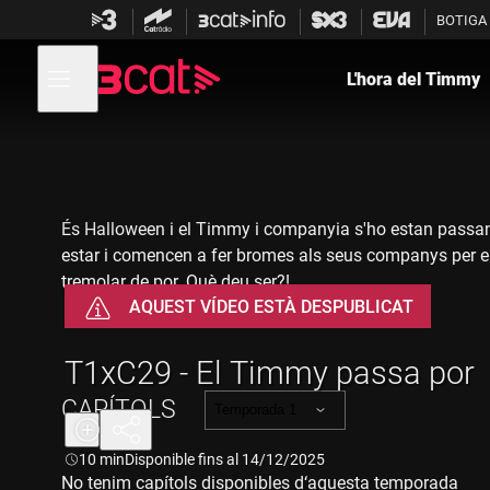
Anar
Anar
BOTIGA
a
al
la
contingut
Obre
navegació
menú
L'hora del Timmy
de
principal
navegació
És Halloween i el Timmy i companyia s'ho estan passant 
estar i comencen a fer bromes als seus companys per espa
tremolar de por. Què deu ser?!
AQUEST VÍDEO ESTÀ DESPUBLICAT
T1xC29 - El Timmy passa por
CAPÍTOLS
Temporada 1
Durada:
10 min
Disponible fins al 14/12/2025
No tenim capítols disponibles d‘aquesta temporada