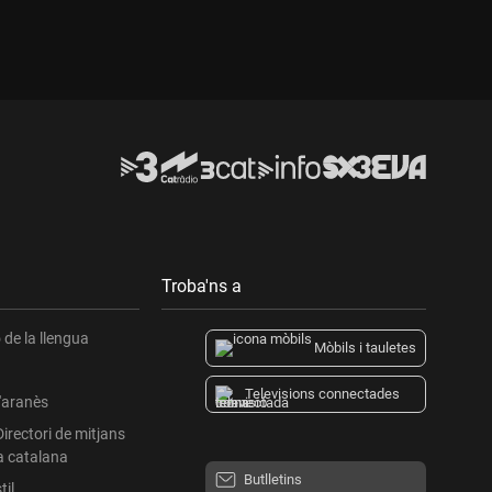
Troba'ns a
de la llengua
Mòbils i tauletes
Televisions connectades
l'aranès
Directori de mitjans
a catalana
Butlletins
til