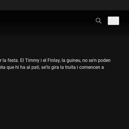
a festa. El Timmy i el Finlay, la guineu, no se'n poden
 que hi ha al pati, se'ls gira la truita i comencen a