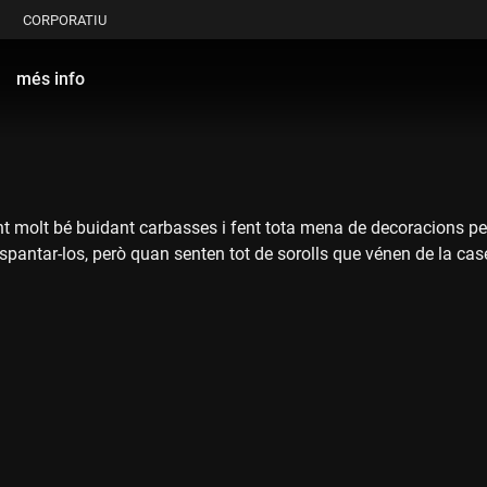
CORPORATIU
més info
molt bé buidant carbasses i fent tota mena de decoracions per l
ntar-los, però quan senten tot de sorolls que vénen de la caseta