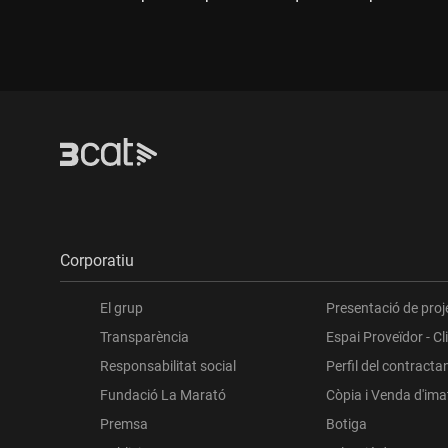
Corporatiu
El grup
Presentació de proj
Transparència
Espai Proveïdor - Cl
Responsabilitat social
Perfil del contracta
Fundació La Marató
Còpia i Venda d'im
Premsa
Botiga