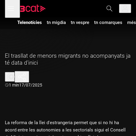
Anar
Anar
Obre
menú
a
al
de
la
contingut
navegació
navegació
Telenotícies
tn migdia
tn vespre
tn comarques
més
principal
El trasllat de menors migrants no acompanyats ja
té data d'inici
Durada:
1 min
17/07/2025
La reforma de la llei d'estrangeria permet que si no hi ha
acord entre les autonomies a les sectorials sigui el Consell