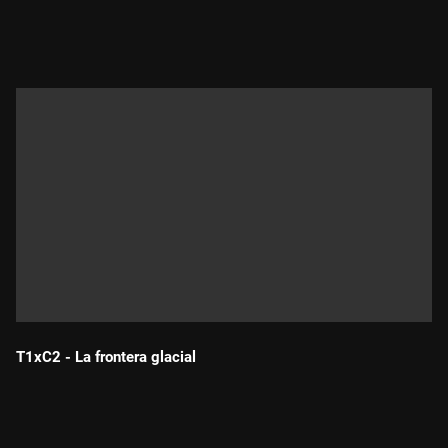
Durada:
T1xC2 - La frontera glacial
Durada: