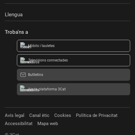
Llengua
Troba'ns a
Mòbils i tauletes
Televisions connectades
Butlletins
Ajuda plataforma 3Cat
Avís legal
Canal ètic
Cookies
Política de Privacitat
Accessibilitat
Mapa web