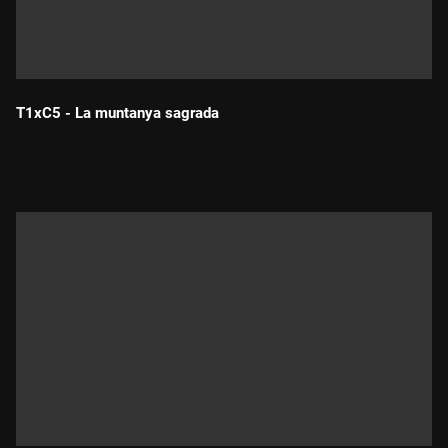
T1xC5 - La muntanya sagrada
Durada: