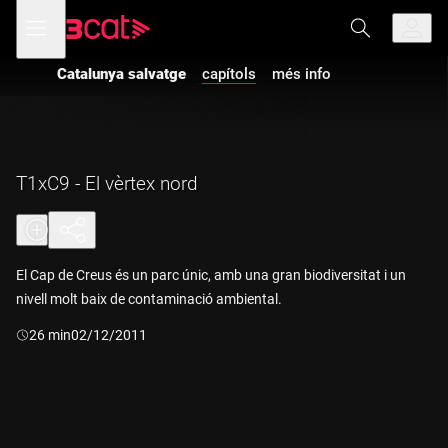
Anar
Anar
Obre
menú
a
al
de
la
contingut
navegació
navegació
Catalunya salvatge
capítols
més info
principal
T1xC9 - El vèrtex nord
El Cap de Creus és un parc únic, amb una gran biodiversitat i un
nivell molt baix de contaminació ambiental.
Durada:
26 min
02/12/2011