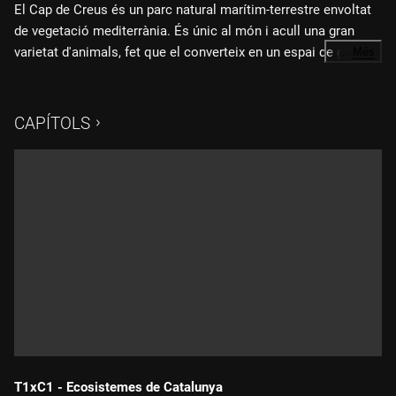
El Cap de Creus és un parc natural marítim-terrestre envoltat
de vegetació mediterrània. És únic al món i acull una gran
varietat d'animals, fet que el converteix en un espai de gran
…
Més
valor ecològic. El seu ric patrimoni faunístic terrestre es
combina amb la puresa i la riquesa del medi marí poc
contaminat.
CAPÍTOLS
T1xC1 - Ecosistemes de Catalunya