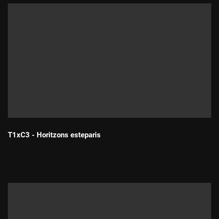
T1xC3 - Horitzons esteparis
Durada: