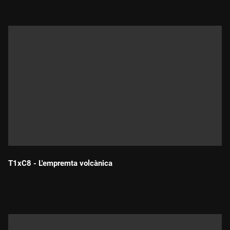
T1xC8 - L'empremta volcànica
Durada: