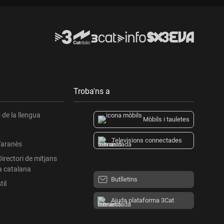
Troba'ns a
de la llengua
Mòbils i tauletes
Televisions connectades
l'aranès
Directori de mitjans
a catalana
Butlletins
til
Ajuda plataforma 3Cat