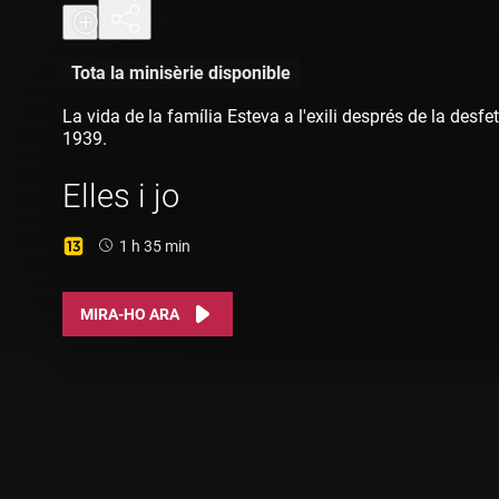
Tota la minisèrie disponible
La vida de la família Esteva a l'exili després de la desfe
1939.
Elles i jo
Durada:
1 h 35 min
MIRA-HO ARA