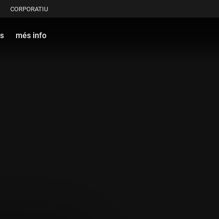
CORPORATIU
ls
més info