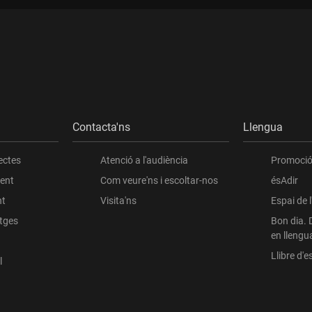
Contacta'ns
Llengua
ectes
Atenció a l'audiència
Promoció 
ient
Com veure'ns i escoltar-nos
ésAdir
nt
Visita'ns
Espai de 
atges
Bon dia. 
en llengu
Llibre d'es
l