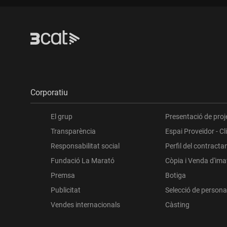
Corporatiu
El grup
Presentació de proj
Transparència
Espai Proveïdor - Cl
Responsabilitat social
Perfil del contracta
Fundació La Marató
Còpia i Venda d'im
Premsa
Botiga
Publicitat
Selecció de persona
Vendes internacionals
Càsting