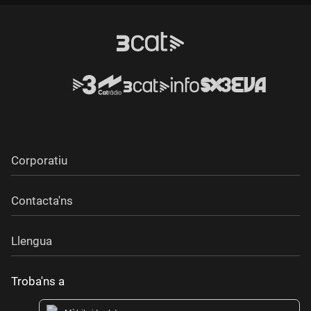
Durada:
Corporatiu
Contacta'ns
Llengua
Troba'ns a