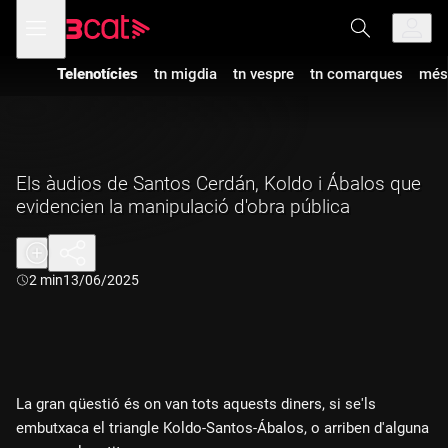
Anar
Anar
Obre
menú
a
al
de
la
contingut
navegació
navegació
Telenotícies
tn migdia
tn vespre
tn comarques
més
principal
Els àudios de Santos Cerdán, Koldo i Ábalos que
evidencien la manipulació d'obra pública
Durada:
2 min
13/06/2025
La gran qüestió és on van tots aquests diners, si se'ls
embutxaca el triangle Koldo-Santos-Ábalos, o arriben d'alguna