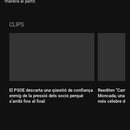
manera al partit.
CLIPS
El PSOE descarta una qüestió de confiança
Reediten "Camí d
enmig de la pressió dels socis perquè
Moncada, una edi
s'arribi fins al final
més cèlebre de 
Durada: