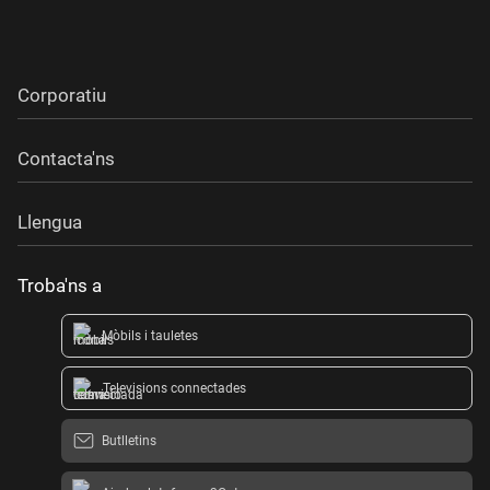
Corporatiu
Contacta'ns
Llengua
Troba'ns a
Mòbils i tauletes
Televisions connectades
Butlletins