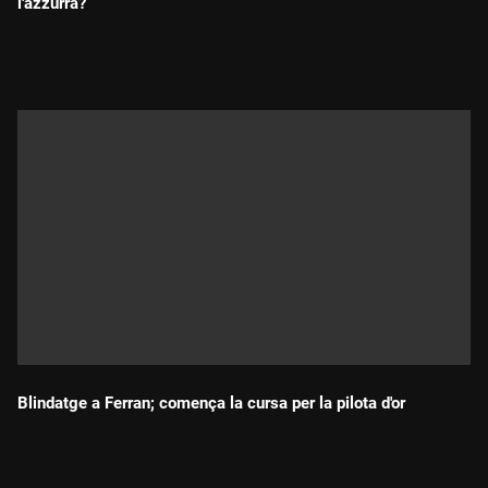
l'azzurra?
Durada:
Blindatge a Ferran; comença la cursa per la pilota d'or
Durada: