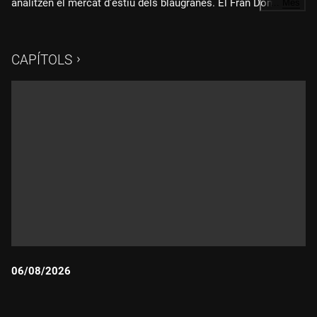
analitzen el mercat d'estiu dels blaugranes. El Fran Domènech
…
Més
presenta els titulars més curiosos i divertits de la premsa
esportiva.
CAPÍTOLS
06/08/2026
Durada: