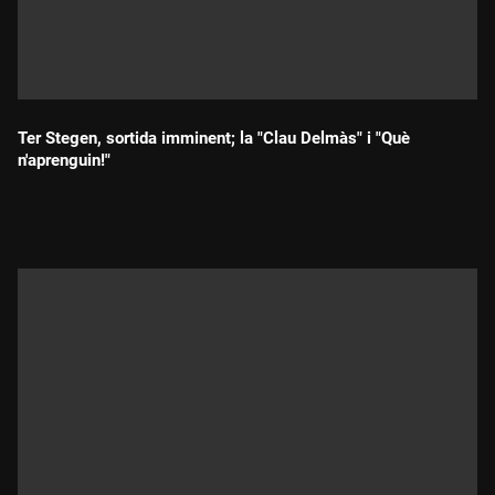
Ter Stegen, sortida imminent; la "Clau Delmàs" i "Què
n'aprenguin!"
Durada: