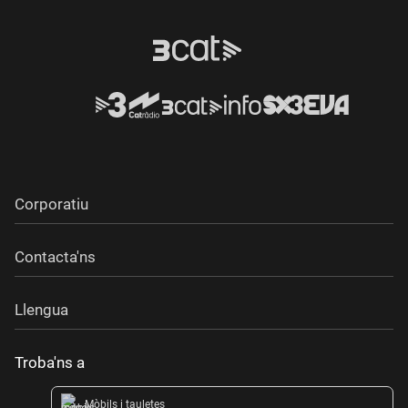
Corporatiu
Contacta'ns
Llengua
Troba'ns a
Mòbils i tauletes