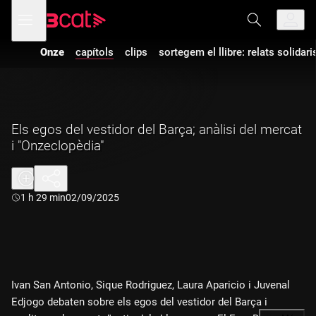
Anar
Anar
Obre
menú
a
al
de
la
contingut
navegació
navegació
Onze
capítols
clips
sortegem el llibre: relats solidari
principal
Els egos del vestidor del Barça; anàlisi del mercat
i "Onzeclopèdia"
Durada:
1 h 29 min
02/09/2025
Ivan San Antonio, Sique Rodriguez, Laura Aparicio i Juvenal
Edjogo debaten sobre els egos del vestidor del Barça i