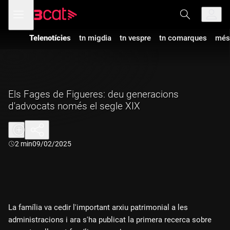
Anar
Anar
Obre
menú
a
al
de
la
contingut
navegació
navegació
Telenotícies
tn migdia
tn vespre
tn comarques
més
principal
Els Fages de Figueres: deu generacions
d'advocats només el segle XIX
Durada:
2 min
09/02/2025
La família va cedir l'important arxiu patrimonial a les
administracions i ara s'ha publicat la primera recerca sobre