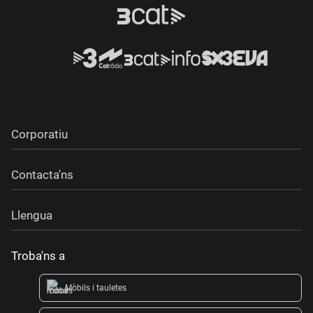
Corporatiu
Contacta'ns
Llengua
Troba'ns a
Mòbils i tauletes