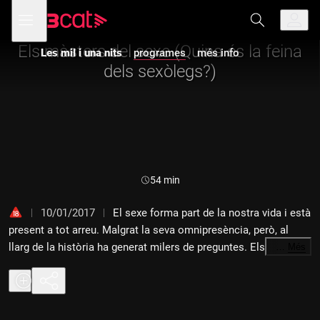
Anar
Anar
Obre
menú
Les mil i una nits
a
al
de
la
contingut
navegació
navegació
Els màsters del sexe (Quina és la feina
Les mil i una nits
programes
més info
principal
dels sexòlegs?)
Durada:
54 min
10/01/2017
El sexe forma part de la nostra vida i està
present a tot arreu. Malgrat la seva omnipresència, però, al
llarg de la història ha generat milers de preguntes. Els
…
Més
encarregats de posar-hi llum són els sexòlegs, una figura
importantíssima i massa desconeguda. Com es forma un
sexòleg? Com treballen? Quins tabús van desmuntar els
primers sexòlegs? Quina relació estableixen amb els seus