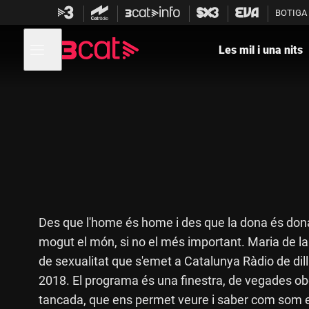
Anar
Anar
BOTIGA
a
al
la
contingut
Obre
navegació
menú
Les mil i una nits
de
principal
navegació
Des que l'home és home i des que la dona és dona
mogut el món, si no el més important. Maria de la 
de sexualitat que s'emet a Catalunya Ràdio de dillu
2018. El programa és una finestra, de vegades ober
tancada, que ens permet veure i saber com som 