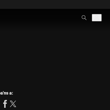
les
a'ns a:
següents
xarxes
socials