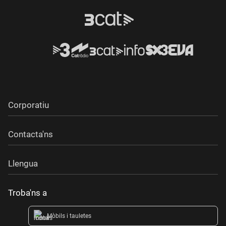
Corporatiu
Contacta'ns
Llengua
Troba'ns a
Mòbils i tauletes