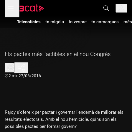
Anar
Anar
Obre
menú
a
al
de
la
contingut
navegació
navegació
Telenotícies
tn migdia
tn vespre
tn comarques
més
principal
Els pactes més factibles en el nou Congrés
Durada:
2 min
27/06/2016
Rajoy s'ofereix per pactar i governar l'endemà de millorar els
resultats electorals. Amb el nou hemicicle, quins són els
possibles pactes per formar govern?