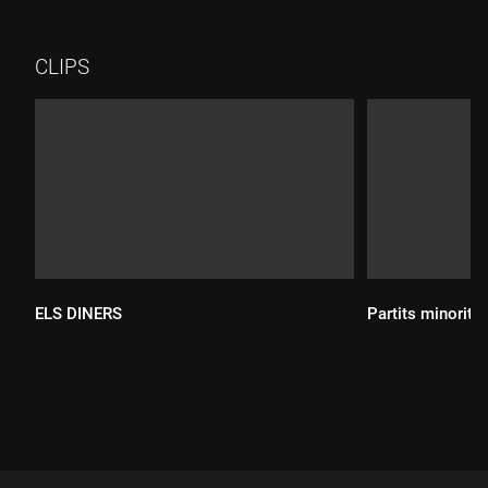
CLIPS
ELS DINERS
Partits minoritar
Durada:
Durada: