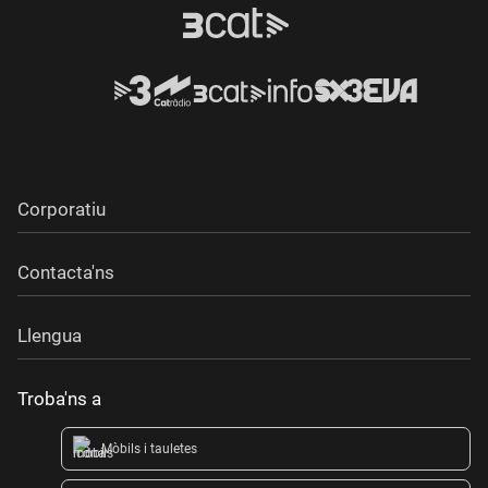
Corporatiu
Contacta'ns
Llengua
Troba'ns a
Mòbils i tauletes