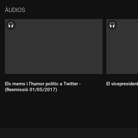
recerca Observatori dels Governs de Coalició.
ÀUDIOS
Els mems i l'humor polític a Twitter -
El vicepresident
(Reemissió 01/05/2017)
Durada:
Durada: