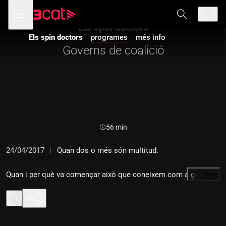
Anar
Anar
Obre
menú
a
al
de
la
contingut
Els spin doctors
navegació
navegació
Els spin doctors
programes
més info
principal
Governs de coalició
Durada:
56 min
24/04/2017
Quan dos o més són multitud.
Quan i per què va començar això que coneixem com a governs
…
Més
de coalició? Amb quins objectius cal construir-los i amb quina
distribució de les parcel·les de poder?
En parlem amb Jordi Matas, que lidera a la UB el grup de