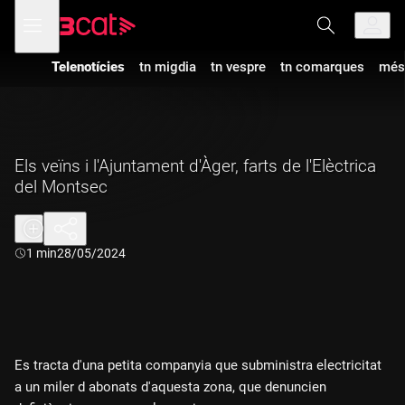
Anar
Anar
Obre
menú
a
al
de
la
contingut
navegació
navegació
Telenotícies
tn migdia
tn vespre
tn comarques
més
principal
Els veïns i l'Ajuntament d'Àger, farts de l'Elèctrica
del Montsec
Durada:
1 min
28/05/2024
Es tracta d'una petita companyia que subministra electricitat
a un miler d abonats d'aquesta zona, que denuncien