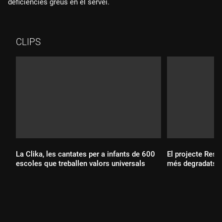
deficiències greus en el servei.
CLIPS
La Clika, les cantates per a infants de 600
El projecte Rest
escoles que treballen valors universals
més degradats d
Durada:
Durada: