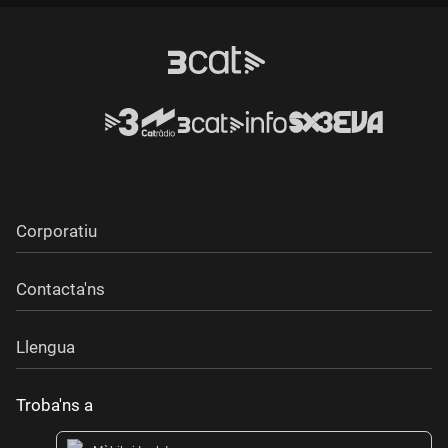
Corporatiu
Contacta'ns
Llengua
Troba'ns a