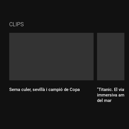
CLIPS
Serna culer, sevillà i campió de Copa
"Titanic. El viat
immersiva amb t
del mar
Durada: