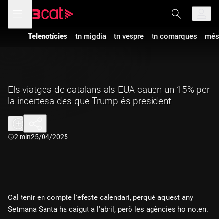
Anar
Anar
Obre
menú
a
al
de
la
contingut
navegació
navegació
Telenotícies
tn migdia
tn vespre
tn comarques
més
principal
Els viatges de catalans als EUA cauen un 15% per
la incertesa des que Trump és president
Durada:
2 min
25/04/2025
Cal tenir en compte l'efecte calendari, perquè aquest any
Setmana Santa ha caigut a l'abril, però les agències ho noten.