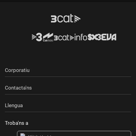
Durada:
Corporatiu
Contacta'ns
Llengua
Troba'ns a