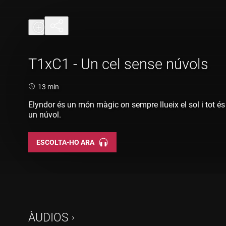
T1xC1 - Un cel sense núvols
Durada:
13 min
Elyndor és un món màgic on sempre llueix el sol i tot és 
un núvol.
ESCOLTA-HO ARA
ÀUDIOS