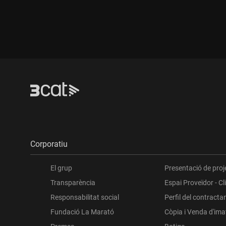
Corporatiu
El grup
Presentació de proj
Transparència
Espai Proveïdor - Cl
Responsabilitat social
Perfil del contracta
Fundació La Marató
Còpia i Venda d'im