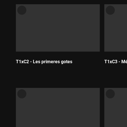
T1xC2 - Les primeres gotes
T1xC3 - Mé
Durada:
Durada: