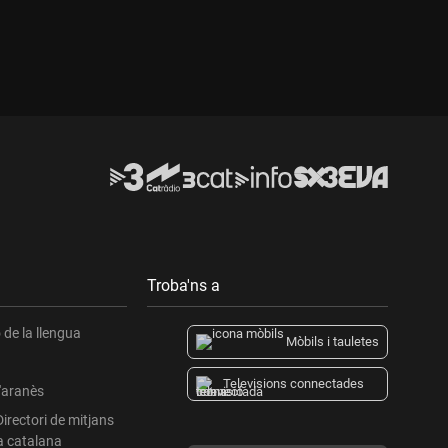
Troba'ns a
de la llengua
Mòbils i tauletes
Televisions connectades
l'aranès
Directori de mitjans
a catalana