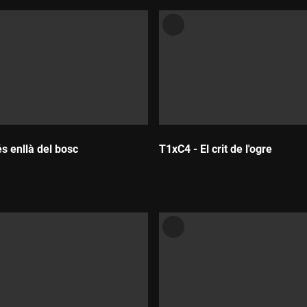
s enllà del bosc
T1xC4 - El crit de l'ogre
Durada: