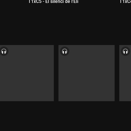
T1xC5 - El silenci de l'Eli
T1xC4 
Durada:
D