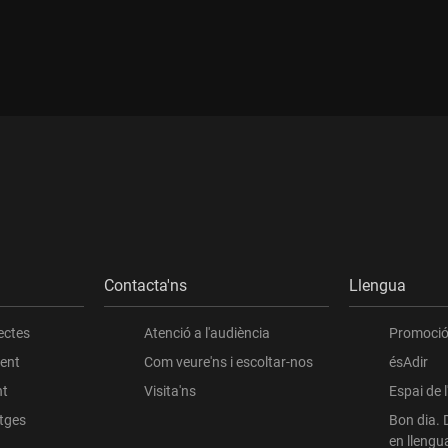
Contacta'ns
Llengua
ectes
Atenció a l'audiència
Promoció 
ient
Com veure'ns i escoltar-nos
ésAdir
nt
Visita'ns
Espai de 
atges
Bon dia. 
en llengu