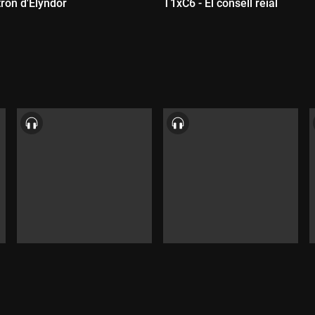
tron d'Elyndor
T1xC6 - El consell reial
:
Durada: