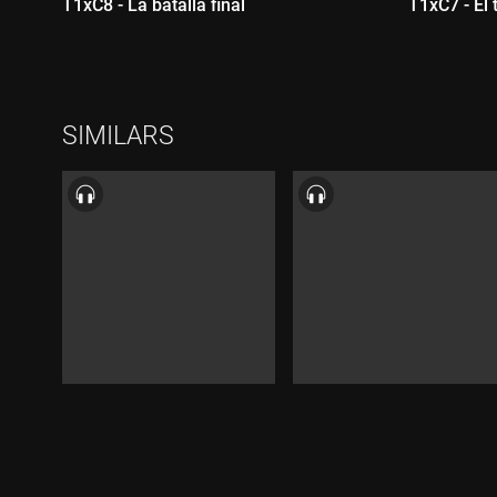
T1xC8 - La batalla final
T1xC7 - El 
Durada:
Durada
SIMILARS