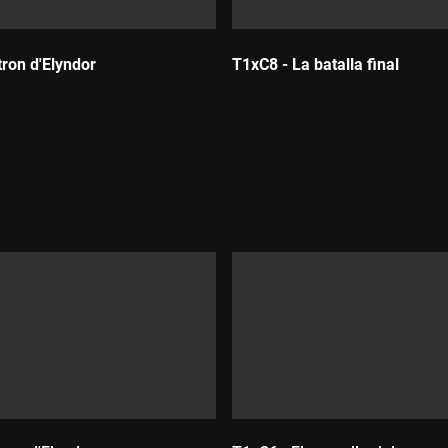
tron d'Elyndor
T1xC8 - La batalla final
Durada: