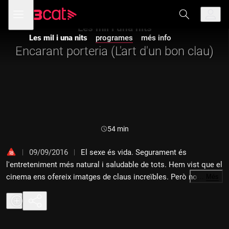
Anar
Anar
Obre
menú
a
al
de
la
contingut
Les mil i una nits
navegació
navegació
Les mil i una nits
programes
més info
principal
Encarant porteria (L'art d'un bon clau)
Durada:
54 min
09/09/2016
El sexe és vida. Segurament és
l'entreteniment més natural i saludable de tots. Hem vist que el
cinema ens ofereix imatges de claus increïbles. Però no
…
Més
sempre les trobades sexuals són tan idíl·liques. No estan
exemptes d'inseguretats, expectatives, mandra... Estem tan
focalitzats a marcar el gol, que ens oblidem, sovint, de gaudir
del camí... que és molt més important que si la pilota acaba