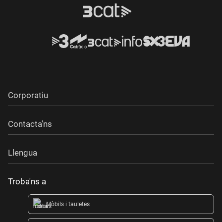
Corporatiu
Contacta'ns
Llengua
Troba'ns a
Mòbils i tauletes