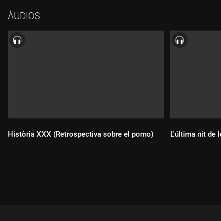
entrant o no. Avui a "Les mil i una nits" parlem de com ha de
ÀUDIOS
ser una bona trobada sexual amb Marta Molas, Ignasi Tebé,
Sylvia de Béjar i Laura Carrión.
Història XXX (Retrospectiva sobre el porno)
L'última nit de
Durada:
Durada: