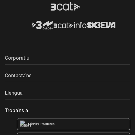
Corporatiu
Contacta'ns
Llengua
Troba'ns a
Mòbils i tauletes