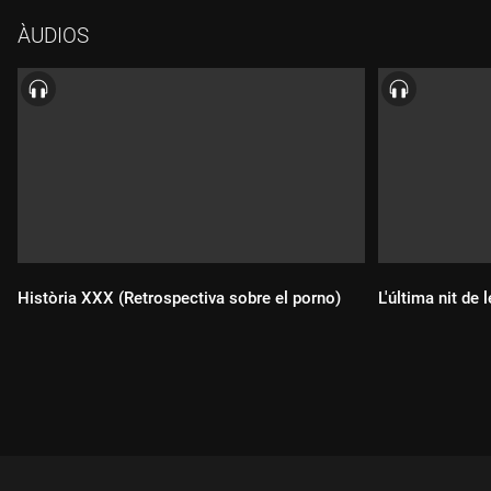
número 600! Amb Eduard Estivill, Eva Moreno i Dani Borrell.
ÀUDIOS
Història XXX (Retrospectiva sobre el porno)
L'última nit de
Durada:
Durada: