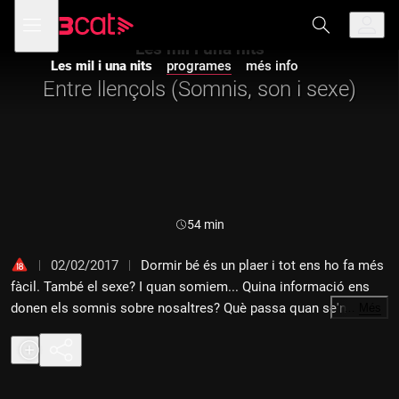
Anar
Anar
Obre
menú
a
al
de
la
contingut
Les mil i una nits
navegació
navegació
Les mil i una nits
programes
més info
principal
Entre llençols (Somnis, son i sexe)
Durada:
54 min
02/02/2017
Dormir bé és un plaer i tot ens ho fa més
fàcil. També el sexe? I quan somiem... Quina informació ens
donen els somnis sobre nosaltres? Què passa quan se'ns fa
…
Més
estrany el que somiem? O quan és molt excitant? Parlant
d'excitació, existeixen els somnis humits? I quan fem sexe de
veritat, és cert que després ells tenen més son que elles?
Totes aquestes preguntes i moltes més al programa d'avui, el