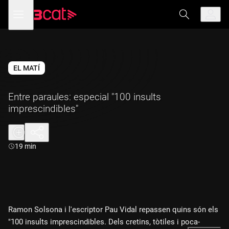
Anar
Anar
Obre
menú
a
al
de
la
contingut
navegació
navegació
principal
EL MATÍ
Entre paraules: especial "100 insults
imprescindibles"
Durada:
19 min
Ramon Solsona i l'escriptor Pau Vidal repassen quins són els
"100 insults imprescindibles. Dels cretins, tòtiles i poca-