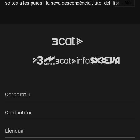
soltes a les putes i la seva descendència", títol del llibre
…
Més
publicat per Cossetània i que el mateix Pau presenta a la
Casa del Llibre. Amb tots dos, fem un viatge pel món de
l'insult, els seus orígens... Tot un manual amb tot luxe de
detalls
Corporatiu
Contacta'ns
Llengua