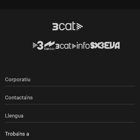
Corporatiu
Contacta'ns
Llengua
Troba'ns a