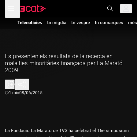
Anar
Anar
Obre
menú
a
al
de
la
contingut
navegació
navegació
Telenotícies
tn migdia
tn vespre
tn comarques
més
principal
Es presenten els resultats de la recerca en
malalties minoritàries finançada per La Marató
2009
Durada:
1 min
08/06/2015
La Fundació La Marató de TV3 ha celebrat el 16è simpòsium