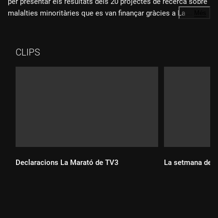
per presentar els resultats dels 20 projectes de recerca sobre
malalties minoritàries que es van finançar gràcies a La
…
Més
Marató 2009. L'acte es va celebrar el 8 de juny a l'Institut
d'Estudis Catalans i va aplegar els investigadors que han
avançat en el diagnòstic i tractament d'aquestes patologies.
CLIPS
Declaracions La Marató de TV3
La setmana dels 
Durada:
Durada: