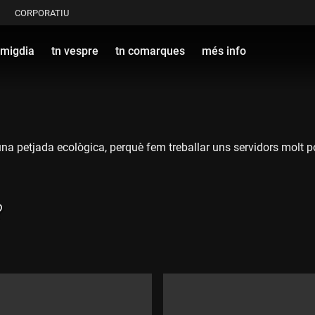
CORPORATIU
 migdia
tn vespre
tn comarques
més info
a petjada ecològica, perquè fem treballar uns servidors molt po
?