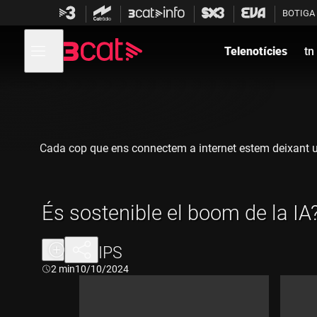
Anar
Anar
BOTIGA
a
al
la
contingut
Obre
navegació
menú
Telenotícies
tn
de
principal
navegació
Cada cop que ens connectem a internet estem deixant un
És sostenible el boom de la IA
CLIPS
Durada:
2 min
10/10/2024