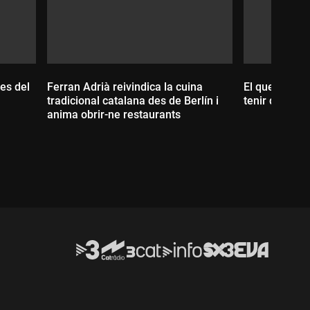
es del
Ferran Adrià reivindica la cuina
El que mengem
tradicional catalana des de Berlín i
tenir depress
anima obrir-ne restaurants
Durada:
Durada: