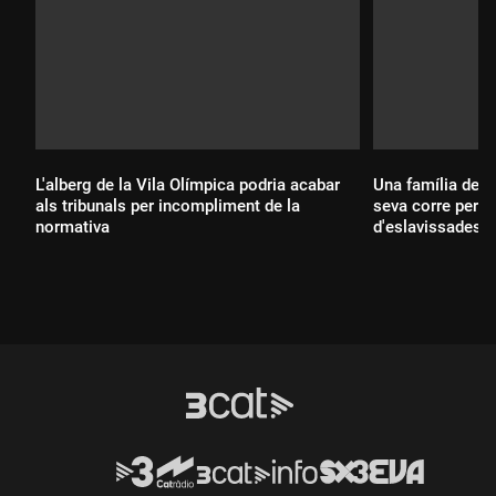
L'alberg de la Vila Olímpica podria acabar
Una família de 
als tribunals per incompliment de la
seva corre perill
normativa
d'eslavissades d
construïda, i re
Durada:
l'Ajuntament se'n
Durada: