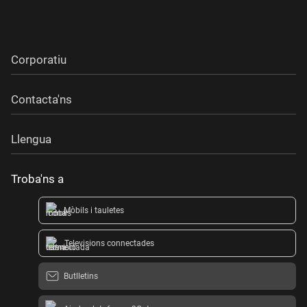
Corporatiu
Contacta'ns
Llengua
Troba'ns a
Mòbils i tauletes
Televisions connectades
Butlletins