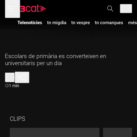
Anar
Anar
Obre
menú
a
al
de
la
contingut
navegació
navegació
Telenotícies
tn migdia
tn vespre
tn comarques
més
principal
Escolars de primària es converteixen en
universitaris per un dia
Durada:
1 min
CLIPS