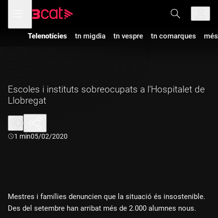
Anar
Anar
Obre
menú
a
al
de
la
contingut
navegació
navegació
Telenotícies
tn migdia
tn vespre
tn comarques
més
principal
Escoles i instituts sobreocupats a l'Hospitalet de
Llobregat
Durada:
1 min
05/02/2020
Mestres i famílies denuncien que la situació és insostenible.
Des del setembre han arribat més de 2.000 alumnes nous.