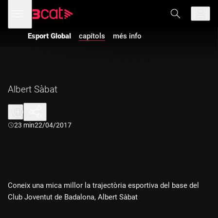
Anar
Anar
Obre
menú
a
al
de
la
contingut
navegació
navegació
Esport Global
capítols
més info
principal
Albert Sàbat
Durada:
23 min
22/04/2017
Coneix una mica millor la trajectòria esportiva del base del
Club Joventut de Badalona, Albert Sàbat