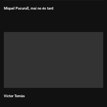
Miquel Pucurull, mai no és tard
Durada:
Víctor Tomàs
Durada: