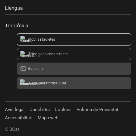
Llengua
Troba'ns a
Mòbils i tauletes
Televisions connectades
Butlletins
Ajuda plataforma 3Cat
Avís legal
Canal ètic
Cookies
Política de Privacitat
Accessibilitat
Mapa web
© 3Cat