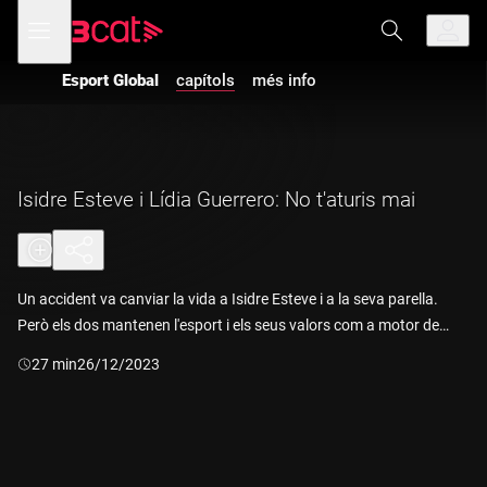
Anar
Anar
Obre
menú
a
al
de
la
contingut
navegació
navegació
Esport Global
capítols
més info
principal
Isidre Esteve i Lídia Guerrero: No t'aturis mai
Un accident va canviar la vida a Isidre Esteve i a la seva parella.
Però els dos mantenen l'esport i els seus valors com a motor de
vida.
Durada:
27 min
26/12/2023