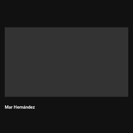
Durada:
Mar Hernández
Durada: