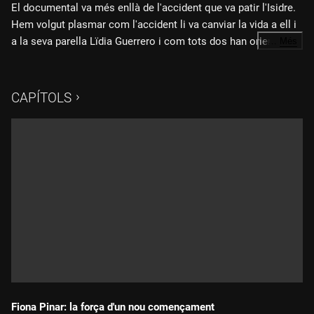
El documental va més enllà de l'accident que va patir l'Isidre.
Hem volgut plasmar com l'accident li va canviar la vida a ell i
a la seva parella Lïdia Guerrero i com tots dos han orientat la
…
Més
seva vida cap a l'ajuda als altres a través de la seva fundació,i
amb l'esport i els seus valors com a motor de vida. No
entenen la vida sense esport. Tal i com diu l'Isidre, des de
CAPÍTOLS
l'accident és una persona totalment diferent, centrada en
l'esport i també en l'ajuda a persones amb discapacitat a qui
donen recursos de vida en el seu Centre Pont de la FIE. Per
ells l'èxit és veure com els usuaris de la seva Fundació tiren
endavant.
Fiona Pinar: la força d'un nou començament