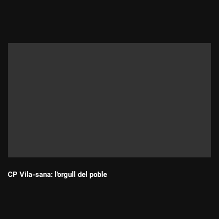
Durada:
CP Vila-sana: l'orgull del poble
Durada: