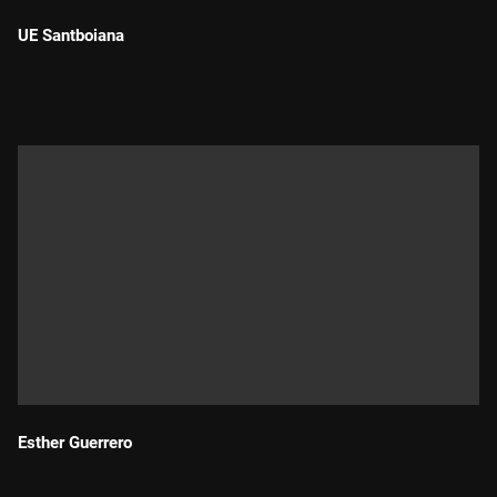
UE Santboiana
Durada:
Esther Guerrero
Durada: