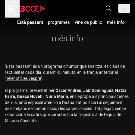
Anar
Anar
Obre
menú
a
al
de
la
contingut
navegació
navegació
Està passant
programes
vine de públic
més info
principal
més info
"Està passant" és un programa d'humor que analitza les claus de
l'actualitat cada dia, durant 45 minuts, en la franja anterior al
"
Telenotícies vespre
".
El programa, presentat per
Òscar Andreu
,
Jair Dominguez
,
Natza
Farré,
Queco Novell i Núria Marín
, ens apropa als principals temes
del dia, amb especial atenció a l'actualitat política i al seguiment
dels mitjans de comunicació i les xarxes socials. Tot plegat, sense
renunciar a la sàtira que caracteritza la trajectòria de l'equip de
Minoria Absoluta.