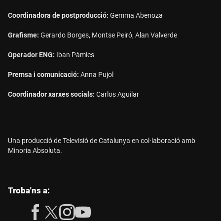
Coordinadora de postproducció:
Gemma Abenoza
Grafisme:
Gerardo Borges, Montse Peiró, Alan Valverde
Operador ENG:
Iban Pàmies
Premsa i comunicació:
Anna Pujol
Coordinador xarxes socials:
Carlos Aguilar
Una producció de Televisió de Catalunya en col·laboració amb
Minoria Absoluta.
les
Troba'ns a:
següents
xarxes