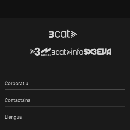
socials
Corporatiu
Contacta'ns
Llengua