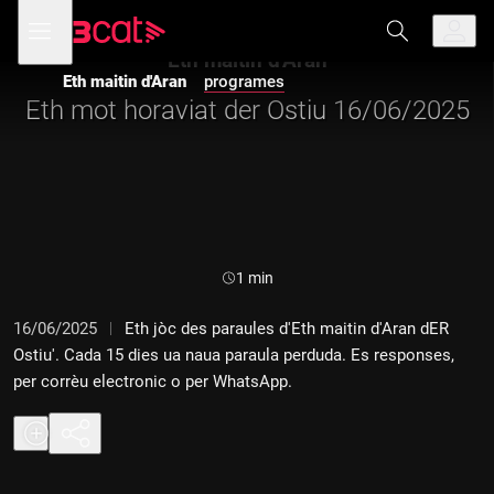
Anar
Anar
Obre
menú
a
al
de
la
contingut
Eth maitin d'Aran
navegació
navegació
Eth maitin d'Aran
programes
principal
Eth mot horaviat der Ostiu 16/06/2025
Durada:
1 min
16/06/2025
Eth jòc des paraules d'Eth maitin d'Aran dER
Ostiu'. Cada 15 dies ua naua paraula perduda. Es responses,
per corrèu electronic o per WhatsApp.