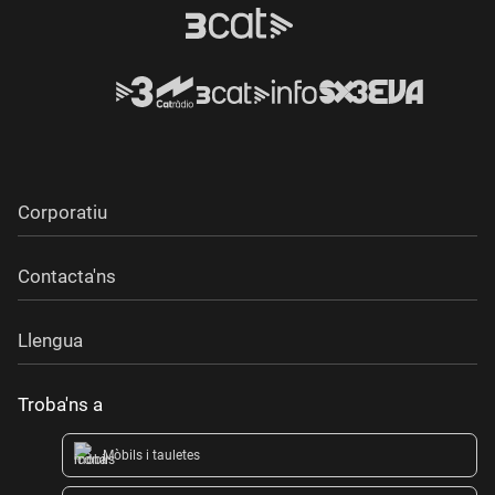
Corporatiu
Contacta'ns
Llengua
Troba'ns a
Mòbils i tauletes