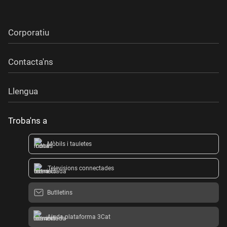
Corporatiu
Contacta'ns
Llengua
Troba'ns a
Mòbils i tauletes
Televisions connectades
Butlletins
Ajuda plataforma 3Cat