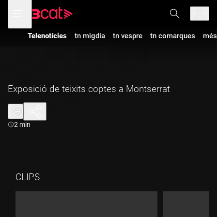
Anar
Anar
Obre
menú
a
al
de
la
contingut
navegació
navegació
Telenotícies
tn migdia
tn vespre
tn comarques
més
principal
Exposició de teixits coptes a Montserrat
Durada:
2 min
CLIPS