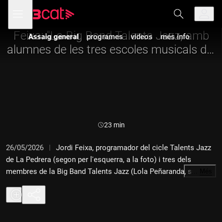
Anar
Anar
Obre
menú
Assaig general
a
al
de
la
contingut
navegació
navegació
Feixa: "La Big Band Talents Jazz, amb
Assaig general
programes
vídeos
més info
principal
alumnes de les tres escoles musicals del
país, és inèdita"
Durada:
23 min
26/05/2026
Jordi Feixa, programador del cicle Talents Jazz
de La Pedrera (segon per l'esquerra, a la foto) i tres dels
membres de la Big Band Talents Jazz (Lola Peñaranda, saxo;
…
Més
Fèlix Bosch, contrabaix, i Borja Lange, guitarra elèctrica,
d'esquerra a dreta), que és la nova formació creada per aquest
cicle i integrada per alumnat de les tres escoles
col·laboradores --el Conservatori del Liceu, l'ESMUC i el Taller