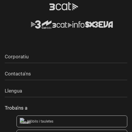
Corporatiu
Contacta'ns
Llengua
Troba'ns a
Mòbils i tauletes