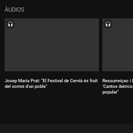
de Músics--, ens han presentat la programació d'enguany del
ÀUDIOS
cicle. La iniciativa de la Fundació Catalunya La Pedrera oferirà
onze concerts del 29 de maig al 31 de juliol i reforçarà el seu
paper com a plataforma de projecció per als nous talents del
jazz. Al final de l'entrevista, Peñaranda, Lange i Bosch a trio,
ens han ofert una actuació musical en directe que podeu veure
a la playlist de 3CatCultura a YouTube i a la web del nostre
programa a 3Cat.
Josep Maria Prat: "El Festival de Cervià és fruit
Ressurreiçao i
del somni d'un poble"
'Cantos ibérico
popular"
Durada:
Durada: