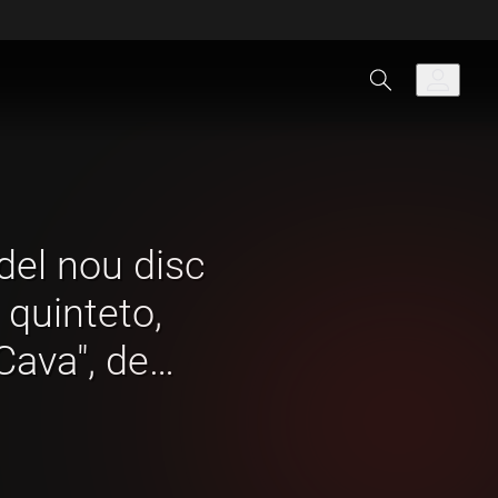
del nou disc
 quinteto,
Cava", de
lo a quintet