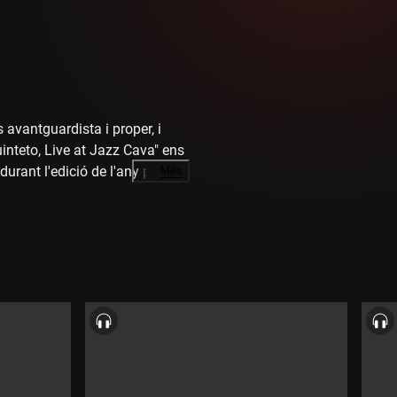
avantguardista i proper, i
inteto, Live at Jazz Cava" ens
durant l'edició de l'any passat
…
Més
l barceloní Underpool, del
aria: el saxofonistes Albert
 parlat amb el mateix Trujillo.