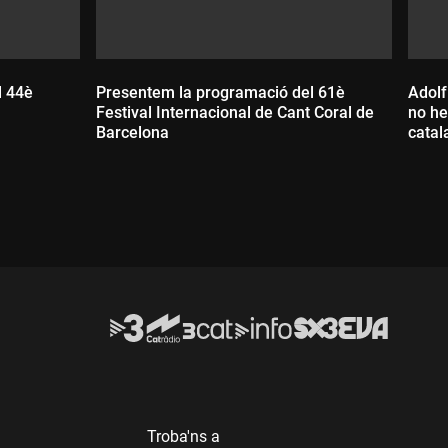
l 44è
Presentem la programació del 61è
Adolf
Festival Internacional de Cant Coral de
no he
Barcelona
catal
Durada:
D
Troba'ns a