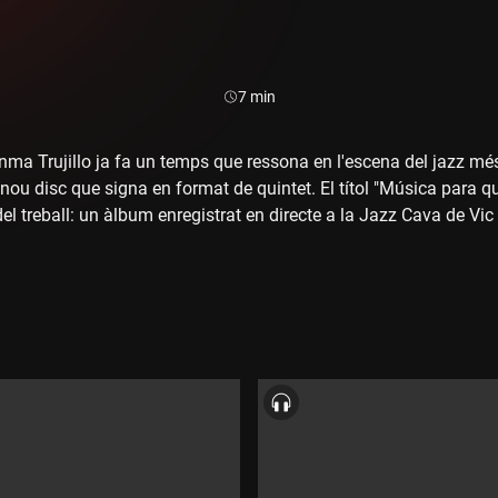
Durada:
7 min
ma Trujillo ja fa un temps que ressona en l'escena del jazz més 
ou disc que signa en format de quintet. El títol "Música para qu
l treball: un àlbum enregistrat en directe a la Jazz Cava de Vic 
tal osonenca. És una nova carta de presentació, editada pel segel
que aquest cop tenia molt clar amb quin tipus de formació treball
 el contrabaixista Masa Kamaguchi i el bateria Ramon Prats. N'hem