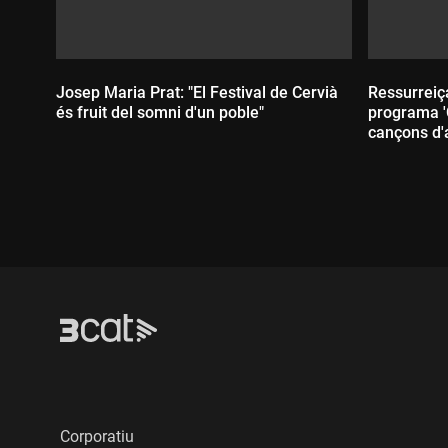
Josep Maria Prat: "El Festival de Cervià
Ressurreiç
és fruit del somni d'un poble"
programa '
cançons d'a
Durada:
Durada
Corporatiu