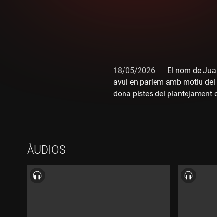
18/05/2026
El nom de Juan
avui en parlem amb motiu del n
dona pistes del plantejament de
del festival de jazz de la capi
guitarrista d'origen veneçolà, 
Cirera i Miguel Pintxo Villar,
ÀUDIOS