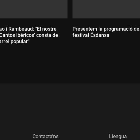
ao i Rambeaud: "El nostre
Presentem la programació de
Cantos ibéricos' consta de
festival Ésdansa
rrel popular"
Durada:
:
Contacta'ns
Llengua