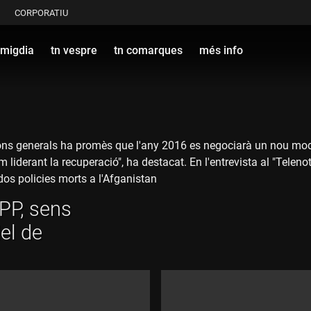
CORPORATIU
 migdia
tn vespre
tn comarques
més info
cions generals ha promès que l'any 2016 es negociarà un nou mo
em liderant la recuperació", ha destacat. En l'entrevista al "Tele
s dos policies morts a l'Afganistan
 PP, sens
el de