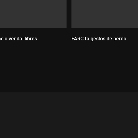
ció venda llibres
FARC fa gestos de perdó
ada:
Durada: