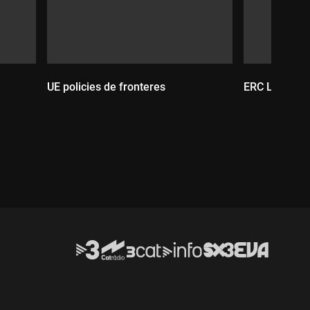
UE policies de fronteres
ERC Lleida R
Durada:
Durada: