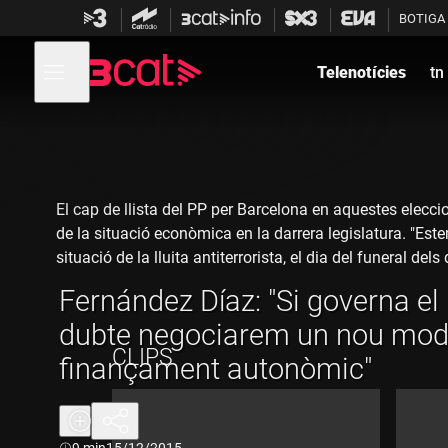
Anar
Anar
BOTIGA
a
al
la
contingut
Obre
navegació
menú
Telenotícies
tn
de
principal
navegació
El cap de llista del PP per Barcelona en aquestes elec
de la situació econòmica en la darrera legislatura. "Est
situació de la lluita antiterrorista, el dia del funeral del
Fernández Díaz: "Si governa el
dubte negociarem un nou mod
CLIPS
finançament autonòmic"
Durada:
9 min
15/12/2015