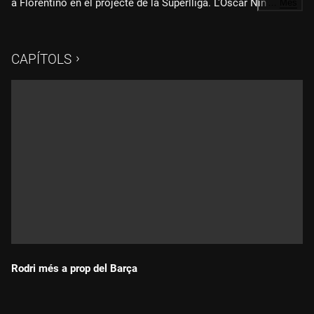
a Florentino en el projecte de la Superlliga. L'Òscar Nin
…
Més
pentina les intervencions dels tertulians i critica el programa.
CAPÍTOLS
Rodri més a prop del Barça
Durada: