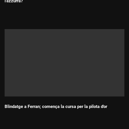
l'azzurra?
Durada:
Blindatge a Ferran; comença la cursa per la pilota d'or
Durada: