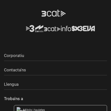
Corporatiu
Contacta'ns
Llengua
Troba'ns a
Mòbils i tauletes