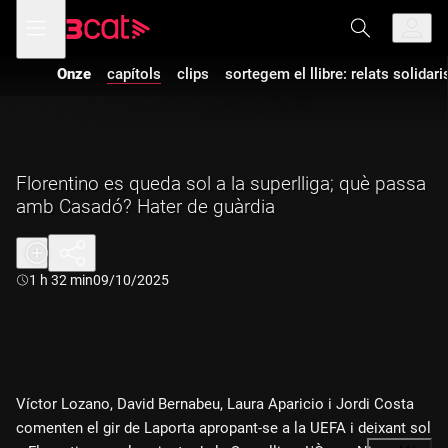
Anar
Anar
Obre
menú
a
al
de
la
contingut
navegació
navegació
Onze
capítols
clips
sortegem el llibre: relats solidari
principal
Florentino es queda sol a la superlliga; què passa
amb Casadó? Hater de guàrdia
Durada:
1 h 32 min
09/10/2025
Víctor Lozano, David Bernabeu, Laura Aparicio i Jordi Costa
comenten el gir de Laporta apropant-se a la UEFA i deixant sol