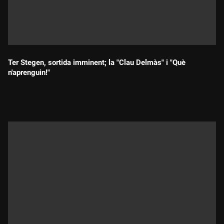
Ter Stegen, sortida imminent; la "Clau Delmàs" i "Què
n'aprenguin!"
Durada: